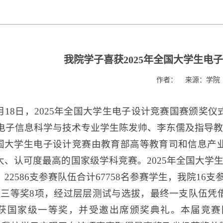
我院学子喜获2025年全国大学生电
作者： 来源：学院
0月18日，2025年全国大学生电子设计竞赛国赛颁
2级电子信息科学与技术专业学生陈发帅、李东儒及指导
国大学生电子设计竞赛由教育部高等教育司和信息产
大、认可度最高的国家级学科竞赛。2025年全国大学生
、22586支参赛队伍合计67758名参赛学生，我院1
、三等奖8项，经过层层测试与选拔，最终一支队伍凭
获国家级一等奖，并受邀出席颁奖典礼。本届竞赛国