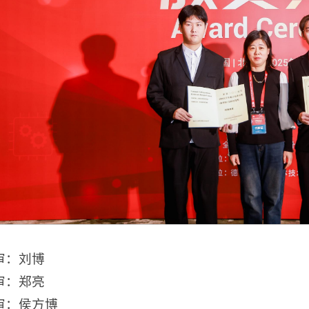
审：刘博
审：郑亮
审：侯方博