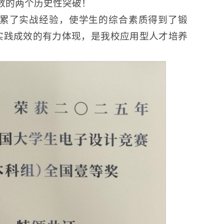
总数的两个历史性突破！
累了实战经验，使学生的综合素质得到了锻
实践成效的有力体现，是我校应用型人才培养