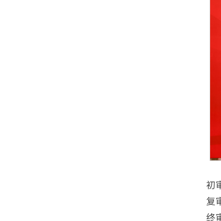
初
复
终