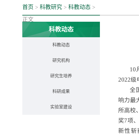
首页
>
科教研究
>
科教动态
>
正文
科教动态
科教动态
研究机构
1
研究生培养
202
全
科研成果
响力最
实验室建设
所高校
奖7项
新性斩