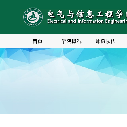
首页
学院概况
师资队伍