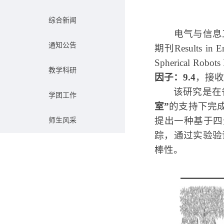
综合新闻
电气与信息
通知公告
期刊Results in 
Spherical Rob
教学科研
因子：9.4
，接收时
该研究是在
学团工作
室”
的支持下完
提出一种基于四
师生风采
踪，通过实验验
棒性。