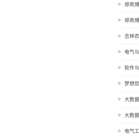
郑亮博
郑亮博
吉林
电气与
软件
梦想您
大数
电气工