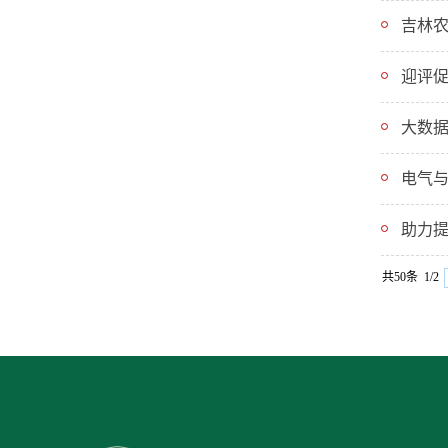
吉林
迎评促
大数
电气
助力提
共50条 1/2